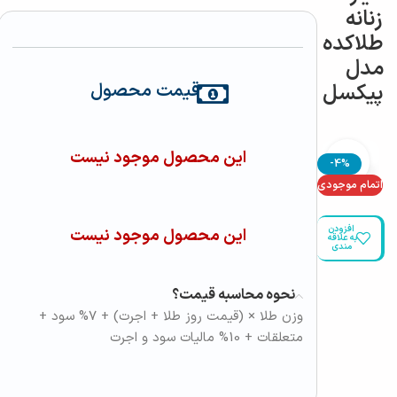
زنانه
طلاکده
مدل
پیکسل
قیمت محصول
این محصول موجود نیست
بزرگنمایی تصویر
-4%
اتمام موجودی
افزودن
این محصول موجود نیست
به علاقه
مندی
نحوه محاسبه قیمت؟
وزن طلا × (قیمت روز طلا + اجرت) + 7% سود +
متعلقات + 10% مالیات سود و اجرت