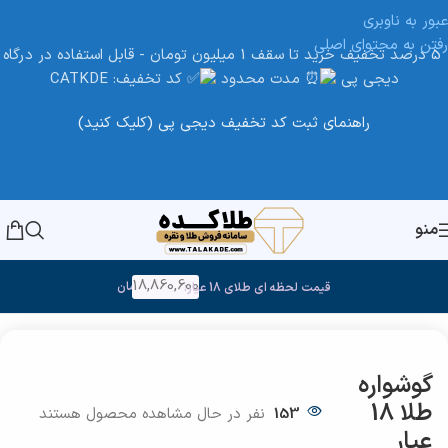
عبور به ناوبری
رفتن به محتوای اصلی
5 درصد تخفیف خرید تا سقف 1 میلیون تومان - قابل استفاده در درگاه
دیجی پی
مدت محدود
کد تخفیف: CATKDE
راهنمای ثبت کد تخفیف دیجی پی (کلیک کنید)
منو
18,860,600
تومان
قیمت لحظه ای طلای 18 عیار:
خانه
/
طلا
گوشواره
طلا 18
153
نفر در حال مشاهده محصول هستند
عیار