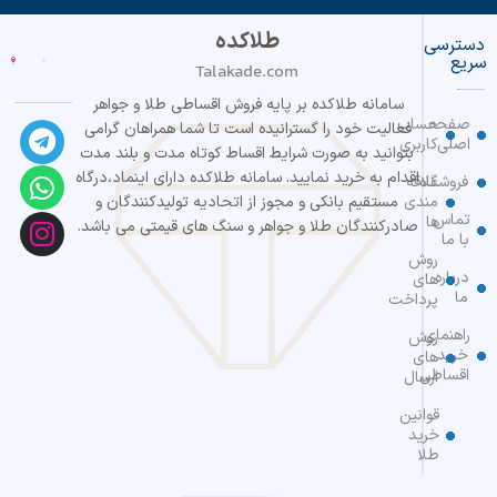
طلاکده
دسترسی
سریع
Talakade.com
سامانه طلاکده بر پایه فروش اقساطی طلا و جواهر
صفحه
حساب
فعالیت خود را گسترانیده است تا شما همراهان گرامی
اصلی
کاربری
بتوانید به صورت شرایط اقساط کوتاه مدت و بلند مدت
اقدام به خرید نمایید. سامانه طلاکده دارای اینماد،درگاه
فروشگاه
علاقه
مندی
مستقیم بانکی و مجوز از اتحادیه تولیدکنندگان و
تماس
ها
صادرکنندگان طلا و جواهر و سنگ های قیمتی می باشد.
با ما
روش
درباره
های
ما
پرداخت
راهنمای
روش
خرید
های
اقساطی
ارسال
قوانین
خرید
طلا