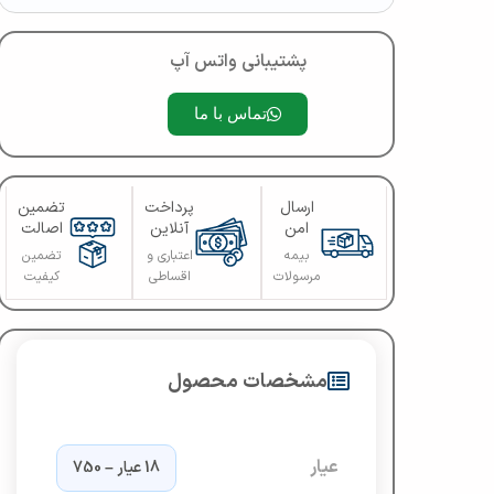
پشتیبانی واتس آپ
تماس با ما
ارسال
پرداخت
تضمین
امن
آنلاین
اصالت
بیمه
اعتباری و
تضمین
مرسولات
اقساطی
کیفیت
مشخصات محصول
عیار
18 عیار – 750