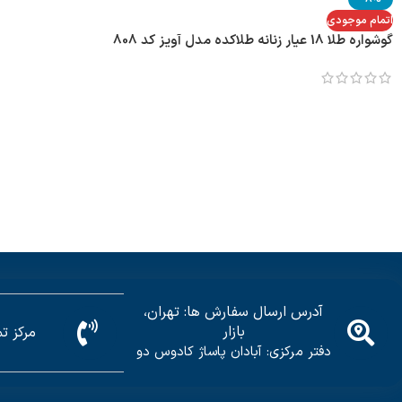
اتمام موجودی
گوشواره طلا 18 عیار زنانه طلاکده مدل آویز کد 808
آدرس ارسال سفارش ها: تهران،
بازار
مرکز تماس: 5
دفتر مرکزی: آبادان پاساژ کادوس دو