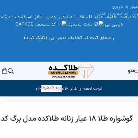
عبور به ناوبری
رفتن به محتوای اصلی
5 درصد تخفیف خرید تا سقف 1 میلیون تومان - قابل استفاده در درگاه
دیجی پی
مدت محدود
کد تخفیف: CATKDE
راهنمای ثبت کد تخفیف دیجی پی (کلیک کنید)
منو
18,505,100
تومان
قیمت لحظه ای طلای 18 عیار:
خانه
/
طلا
گوشواره طلا 18 عیار زنانه طلاکده مدل برگ کد 2