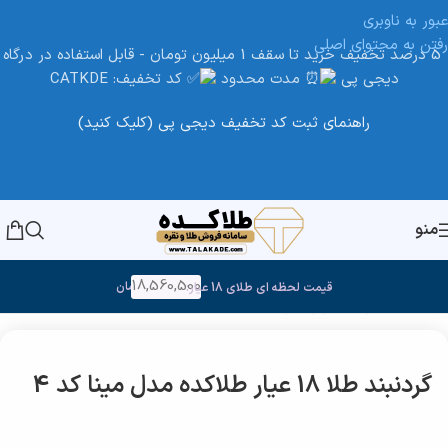
عبور به ناوبری
رفتن به محتوای اصلی
5 درصد تخفیف خرید تا سقف 1 میلیون تومان - قابل استفاده در درگاه
دیجی پی
مدت محدود
کد تخفیف: CATKDE
راهنمای ثبت کد تخفیف دیجی پی (کلیک کنید)
منو
18,560,500
تومان
قیمت لحظه ای طلای 18 عیار:
خانه
/
طلا
/
گردنبند و زنجیر طلا
گردنبند طلا 18 عیار طلاکده مدل مینا کد 4