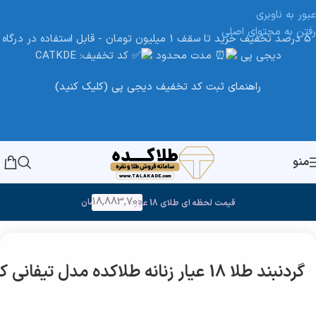
عبور به ناوبری
رفتن به محتوای اصلی
5 درصد تخفیف خرید تا سقف 1 میلیون تومان - قابل استفاده در درگاه
دیجی پی
مدت محدود
کد تخفیف: CATKDE
راهنمای ثبت کد تخفیف دیجی پی (کلیک کنید)
منو
18,883,700
تومان
قیمت لحظه ای طلای 18 عیار:
خانه
/
طلا
گردنبند طلا 18 عیار زنانه طلاکده مدل تیفانی کد 20