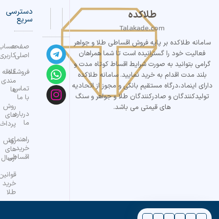
دسترسی
طلاکده
سریع
Talakade.com
سامانه طلاکده بر پایه فروش اقساطی طلا و جواهر
صفحه
حساب
فعالیت خود را گسترانیده است تا شما همراهان
اصلی
کاربری
گرامی بتوانید به صورت شرایط اقساط کوتاه مدت و
فروشگاه
علاقه
بلند مدت اقدام به خرید نمایید. سامانه طلاکده
مندی
دارای اینماد،درگاه مستقیم بانکی و مجوز از اتحادیه
تماس
ها
تولیدکنندگان و صادرکنندگان طلا و جواهر و سنگ
با ما
روش
های قیمتی می باشد.
درباره
های
ما
پرداخ
راهنمای
روش
خرید
های
اقساطی
ارسال
قوانین
خرید
طلا