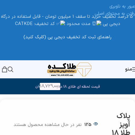
عبور به ناوبری
رفتن به محتوای اصلی
5 درصد تخفیف خرید تا سقف 1 میلیون تومان - قابل استفاده در درگاه
دیجی پی
مدت محدود
کد تخفیف: CATKDE
راهنمای ثبت کد تخفیف دیجی پی (کلیک کنید)
منو
18,729,000
تومان
قیمت لحظه ای طلای 18 عیار:
خانه
/
طلا
/
پلاک و آویز طلا
پلاک
آویز
125
نفر در حال مشاهده محصول هستند
طلا 18