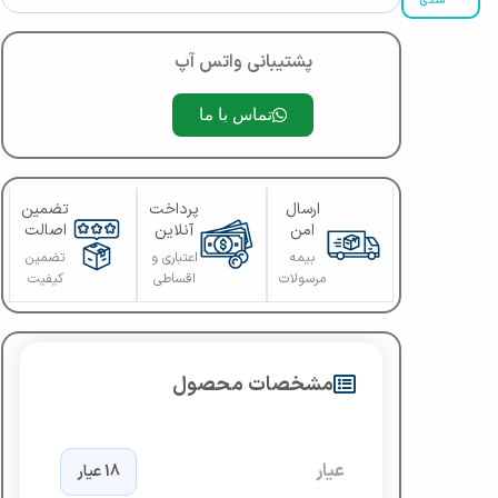
مندی
پشتیبانی واتس آپ
تماس با ما
ارسال
پرداخت
تضمین
امن
آنلاین
اصالت
بیمه
اعتباری و
تضمین
مرسولات
اقساطی
کیفیت
مشخصات محصول
عیار
18 عیار