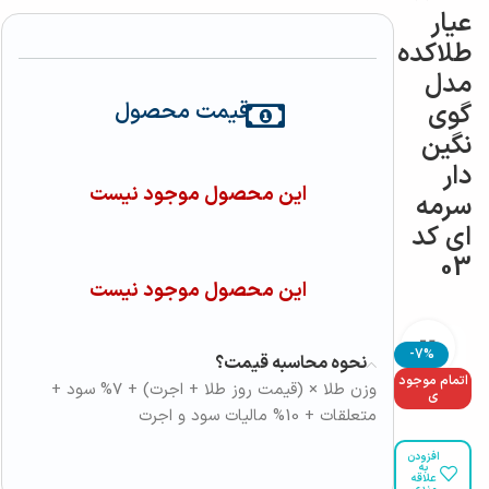
عیار
طلاکده
مدل
گوی
قیمت محصول
نگین
دار
این محصول موجود نیست
سرمه
ای کد
03
این محصول موجود نیست
بزرگنمایی تصویر
-7%
نحوه محاسبه قیمت؟
اتمام موجود
وزن طلا × (قیمت روز طلا + اجرت) + 7% سود +
ی
متعلقات + 10% مالیات سود و اجرت
افزودن
به
علاقه