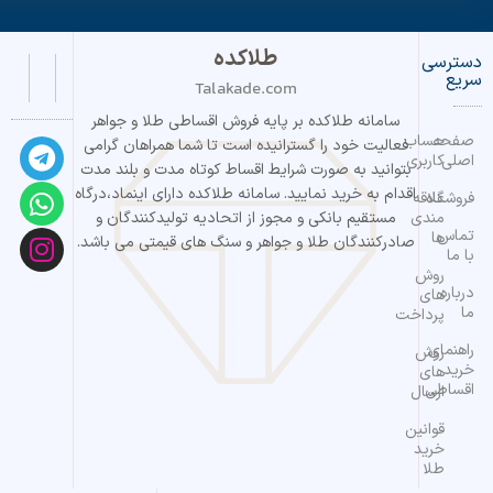
طلاکده
دسترسی
سریع
Talakade.com
سامانه طلاکده بر پایه فروش اقساطی طلا و جواهر
صفحه
حساب
فعالیت خود را گسترانیده است تا شما همراهان گرامی
اصلی
کاربری
بتوانید به صورت شرایط اقساط کوتاه مدت و بلند مدت
اقدام به خرید نمایید. سامانه طلاکده دارای اینماد،درگاه
فروشگاه
علاقه
مندی
مستقیم بانکی و مجوز از اتحادیه تولیدکنندگان و
تماس
ها
صادرکنندگان طلا و جواهر و سنگ های قیمتی می باشد.
با ما
روش
درباره
های
ما
پرداخت
راهنمای
روش
خرید
های
اقساطی
ارسال
قوانین
خرید
طلا