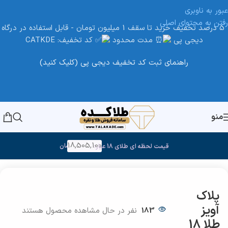
عبور به ناوبری
رفتن به محتوای اصلی
5 درصد تخفیف خرید تا سقف 1 میلیون تومان - قابل استفاده در درگاه
دیجی پی
مدت محدود
کد تخفیف: CATKDE
راهنمای ثبت کد تخفیف دیجی پی (کلیک کنید)
منو
18,505,100
تومان
قیمت لحظه ای طلای 18 عیار:
خانه
/
طلا
پلاک
آویز
183
نفر در حال مشاهده محصول هستند
طلا 18