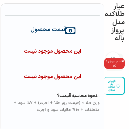
عیار
طلاکده
مدل
پرواز
قیمت محصول
باله
این محصول موجود نیست
بزرگنمایی تصویر
اتمام موجود
ی
این محصول موجود نیست
افزودن
به
علاقه
مندی
نحوه محاسبه قیمت؟
وزن طلا × (قیمت روز طلا + اجرت) + 7% سود +
متعلقات + 10% مالیات سود و اجرت