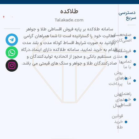
طلاکده
دسترسی
سریع
Talakade.com
سامانه طلاکده بر پایه فروش اقساطی طلا و جواهر
صفحه
حساب
فعالیت خود را گسترانیده است تا شما همراهان گرامی
اصلی
کاربری
بتوانید به صورت شرایط اقساط کوتاه مدت و بلند مدت
اقدام به خرید نمایید. سامانه طلاکده دارای اینماد،درگاه
فروشگاه
علاقه
مندی
مستقیم بانکی و مجوز از اتحادیه تولیدکنندگان و
تماس
ها
صادرکنندگان طلا و جواهر و سنگ های قیمتی می باشد.
با ما
روش
درباره
های
ما
پرداخت
راهنمای
روش
خرید
های
اقساطی
ارسال
قوانین
خرید
طلا