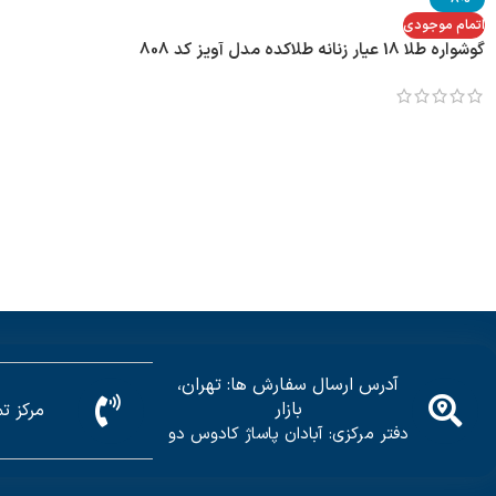
اتمام موجودی
گوشواره طلا 18 عیار زنانه طلاکده مدل آویز کد 808
آدرس ارسال سفارش ها: تهران،
بازار
مرکز تماس: 5
دفتر مرکزی: آبادان پاساژ کادوس دو