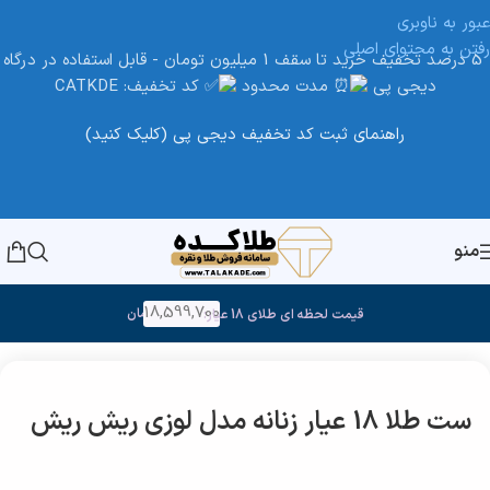
عبور به ناوبری
رفتن به محتوای اصلی
5 درصد تخفیف خرید تا سقف 1 میلیون تومان - قابل استفاده در درگاه
دیجی پی
مدت محدود
کد تخفیف: CATKDE
راهنمای ثبت کد تخفیف دیجی پی (کلیک کنید)
منو
18,599,700
تومان
قیمت لحظه ای طلای 18 عیار:
خانه
/
طلا
ست طلا 18 عیار زنانه مدل لوزی ریش ریش