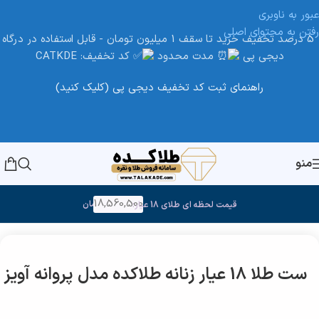
عبور به ناوبری
رفتن به محتوای اصلی
5 درصد تخفیف خرید تا سقف 1 میلیون تومان - قابل استفاده در درگاه
دیجی پی
مدت محدود
کد تخفیف: CATKDE
راهنمای ثبت کد تخفیف دیجی پی (کلیک کنید)
منو
18,560,500
تومان
قیمت لحظه ای طلای 18 عیار:
خانه
/
طلا
ست طلا 18 عیار زنانه طلاکده مدل پروانه آویز کد 021