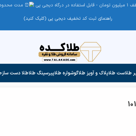
مدت محدود
راهنمای ثبت کد تخفیف دیجی پی (کلیک کنید)
ر طلا
ست طلا
پلاک و آویز طلا
گوشواره طلا
پیرسینگ طلا
طلا دست ساز
ط