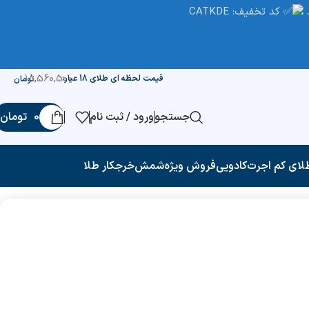
کد تخفیف: CATKDE
18,560,500
قیمت لحظه ای طلای 18 عیار:
تومان
جستجو
ورود / ثبت نام
0
تومان
لای کم اجرت
کادویی
فروش ویژه
شمش
خرجکار طلا