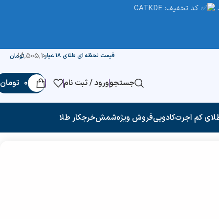
کد تخفیف: CATKDE
18,505,100
قیمت لحظه ای طلای 18 عیار:
تومان
جستجو
ورود / ثبت نام
0
تومان
لای کم اجرت
کادویی
فروش ویژه
شمش
خرجکار طلا