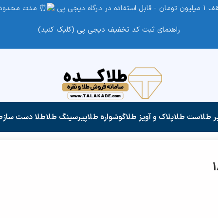
مدت محدود
راهنمای ثبت کد تخفیف دیجی پی (کلیک کنید)
ر طلا
ست طلا
پلاک و آویز طلا
گوشواره طلا
پیرسینگ طلا
طلا دست ساز
ط