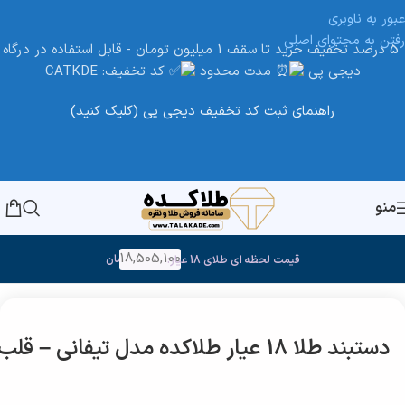
عبور به ناوبری
رفتن به محتوای اصلی
5 درصد تخفیف خرید تا سقف 1 میلیون تومان - قابل استفاده در درگاه
دیجی پی
مدت محدود
کد تخفیف: CATKDE
راهنمای ثبت کد تخفیف دیجی پی (کلیک کنید)
منو
18,505,100
تومان
قیمت لحظه ای طلای 18 عیار:
خانه
/
طلا
دستبند طلا 18 عیار طلاکده مدل تیفانی – قلب کد 20