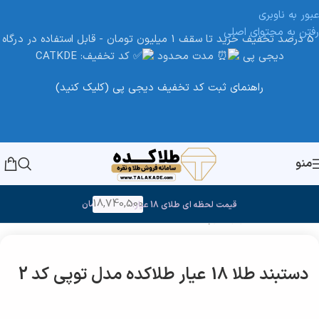
عبور به ناوبری
رفتن به محتوای اصلی
5 درصد تخفیف خرید تا سقف 1 میلیون تومان - قابل استفاده در درگاه
دیجی پی
مدت محدود
کد تخفیف: CATKDE
راهنمای ثبت کد تخفیف دیجی پی (کلیک کنید)
منو
18,740,500
تومان
قیمت لحظه ای طلای 18 عیار:
خانه
/
طلا
/
طلای زیر 2گرم
دستبند طلا 18 عیار طلاکده مدل توپی کد 2