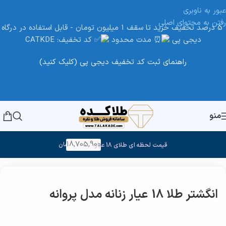
عبور به ناوبری
رفتن به محتوای اصلی
5 درصد تخفیف خرید تا سقف 1 میلیون تومان - قابل استفاده در درگاه
دیجی پی
مدت محدود
کد تخفیف: CATKDE
راهنمای ثبت کد تخفیف دیجی پی (کلیک کنید)
منو
18,705,900
تومان
قیمت لحظه ای طلای 18 عیار:
خانه
/
طلا
انگشتر طلا 18 عیار زنانه مدل پروانه