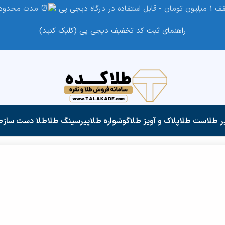
مدت محدود
راهنمای ثبت کد تخفیف دیجی پی (کلیک کنید)
ر طلا
ست طلا
پلاک و آویز طلا
گوشواره طلا
پیرسینگ طلا
طلا دست ساز
ط