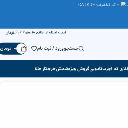
کد تخفیف: CATKDE
18,606,600
قیمت لحظه ای طلای 18 عیار:
تومان
جستجو
ورود / ثبت نام
0
تومان
لای کم اجرت
کادویی
فروش ویژه
شمش
خرجکار طلا