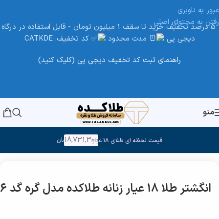
عبور به ناوبری
رفتن به محتوای اصلی
5 درصد تخفیف خرید تا سقف 1 میلیون تومان - قابل استفاده در درگاه
دیجی پی
مدت محدود
کد تخفیف: CATKDE
راهنمای ثبت کد تخفیف دیجی پی (کلیک کنید)
منو
18,731,300
تومان
قیمت لحظه ای طلای 18 عیار:
خانه
/
طلا
/
انگشتر طلا
انگشتر طلا 18 عیار زنانه طلاکده مدل گره گد 406