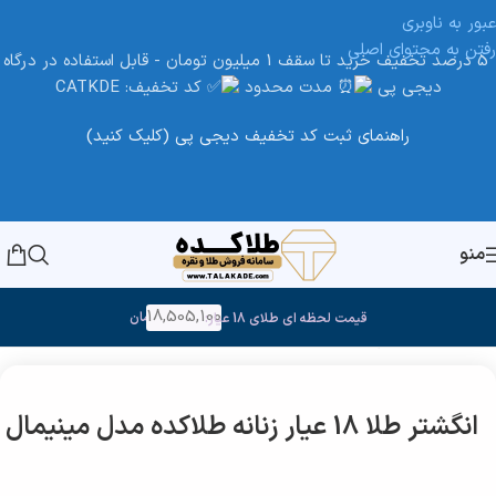
عبور به ناوبری
رفتن به محتوای اصلی
5 درصد تخفیف خرید تا سقف 1 میلیون تومان - قابل استفاده در درگاه
دیجی پی
مدت محدود
کد تخفیف: CATKDE
راهنمای ثبت کد تخفیف دیجی پی (کلیک کنید)
منو
18,505,100
تومان
قیمت لحظه ای طلای 18 عیار:
خانه
/
طلا
/
انگشتر طلا
انگشتر طلا 18 عیار زنانه طلاکده مدل مینیمال کد 804