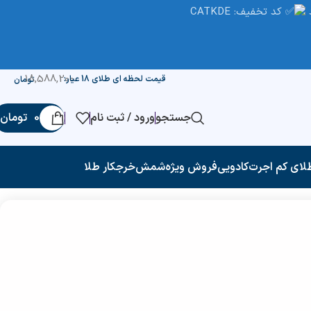
کد تخفیف: CATKDE
18,588,200
قیمت لحظه ای طلای 18 عیار:
تومان
جستجو
ورود / ثبت نام
0
تومان
لای کم اجرت
کادویی
فروش ویژه
شمش
خرجکار طلا