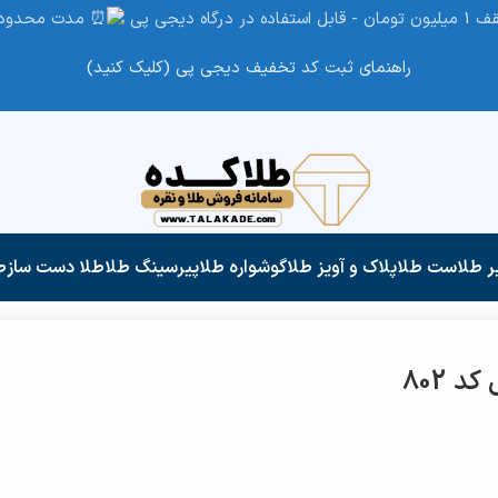
مدت محدود
راهنمای ثبت کد تخفیف دیجی پی (کلیک کنید)
ر طلا
ست طلا
پلاک و آویز طلا
گوشواره طلا
پیرسینگ طلا
طلا دست ساز
ط