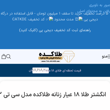
عبور به ناوبری
رفتن به محتوای اصلی
5 درصد تخفیف خرید تا سقف 1 میلیون تومان - قابل استفاده در درگاه
دیجی پی
مدت محدود
کد تخفیف: CATKDE
راهنمای ثبت کد تخفیف دیجی پی (کلیک کنید)
منو
18,618,200
تومان
قیمت لحظه ای طلای 18 عیار:
خانه
/
طلا
انگشتر طلا 18 عیار زنانه طلاکده مدل سی تی 2