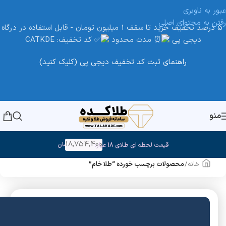
عبور به ناوبری
رفتن به محتوای اصلی
5 درصد تخفیف خرید تا سقف 1 میلیون تومان - قابل استفاده در درگاه
دیجی پی
مدت محدود
کد تخفیف: CATKDE
راهنمای ثبت کد تخفیف دیجی پی (کلیک کنید)
منو
18,754,400
تومان
قیمت لحظه ای طلای 18 عیار:
خانه
/
محصولات برچسب خورده “طلا خام”