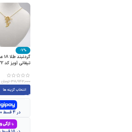
-7%
گردن
تیفانی آویز کد 22
38,942,000
تومان
انتخاب گزینه ها
در 4 قسط 9,073,300 تومانی
در 18 قسط 2,016,300 تومانی