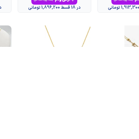
در 18 قسط 1,896,200 تومانی
در 18 قسط
-7%
-6%
بند طلا 18 عیار زنانه طلاکده مدل
اتمام موجودی
اتمام 
زنجیر طلا 18 عیار طلاکده مدل کارتیر
نازک 45 سانتی
کد 12
201,863,000
تومان