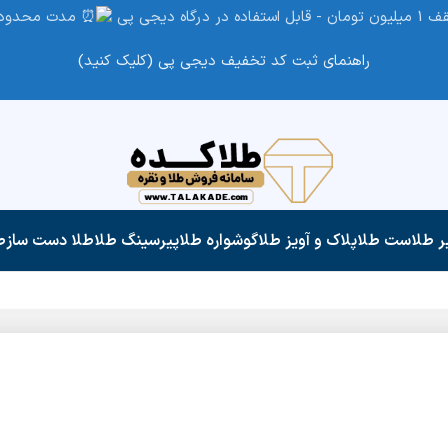
مدت محدود
راهنمای ثبت کد تخفیف دیجی پی (کلیک کنید)
ر طلا
ست طلا
پلاک و آویز طلا
گوشواره طلا
پیرسینگ طلا
طلا دست ساز
ط