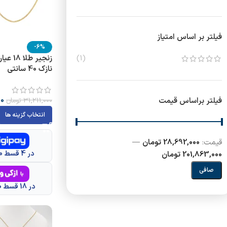
فیلتر بر اساس امتیاز
-6%
(1)
زنجیر ط
نازک 40 سانتی
00
فیلتر براساس قیمت
31,211,000
تومان
انتخاب گزینه ها
قيمت:
28,692,000 تومان
—
در 4 قسط 7,173,000 تومانی
201,863,000 تومان
صافی
در 18 قسط 1,594,000 تومانی