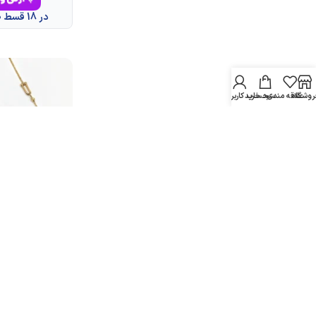
در 18 قسط 1,913,300 تومانی
روشگاه
علاقه مندی
سبد خرید
حساب کاربری من
-6%
گردن
تیفانی کد 25
214,579,000
تومان
انتخاب گزینه ها