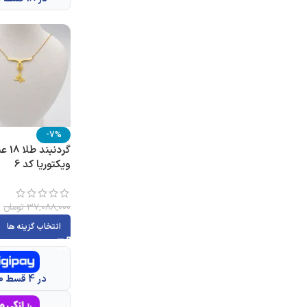
-7%
گردن
ویکتوریا کد 6
0
37,088,000
تومان
انتخاب گزینه ها
در 4 قسط 8,609,800 تومانی