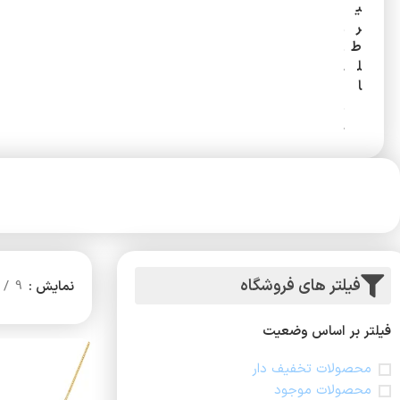
ی
ن
ر
ب
ط
ن
ل
د
ا
ط
ل
ا
زنجیر
گردنبند
طلا
طلا
فیلتر های فروشگاه
نمایش
9
فیلتر بر اساس وضعیت
محصولات تخفیف دار
محصولات موجود