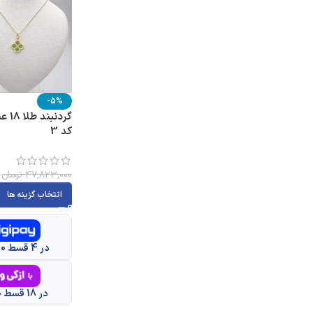
-5%
گردن
کد 3
47,823,000
تومان
انتخاب گزینه ها
در 4 قسط 11,326,500 تومانی
در 18 قسط 2,517,000 تومانی