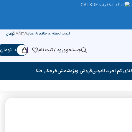
کد تخفیف: CATKDE
18,883,700
قیمت لحظه ای طلای 18 عیار:
تومان
جستجو
ورود / ثبت نام
0
تومان
لای کم اجرت
کادویی
فروش ویژه
شمش
خرجکار طلا