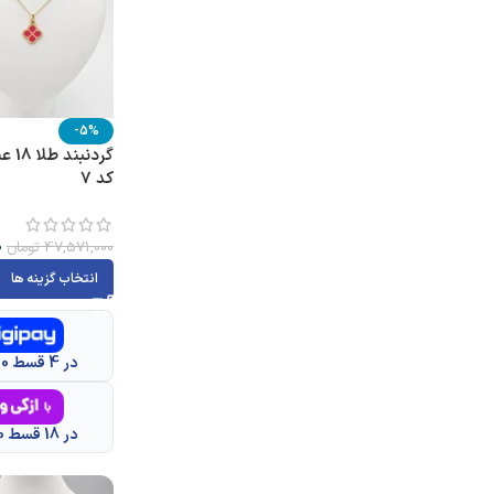
-5%
گردن
کد 7
0
47,571,000
تومان
انتخاب گزینه ها
در 4 قسط 11,263,500 تومانی
در 18 قسط 2,503,000 تومانی